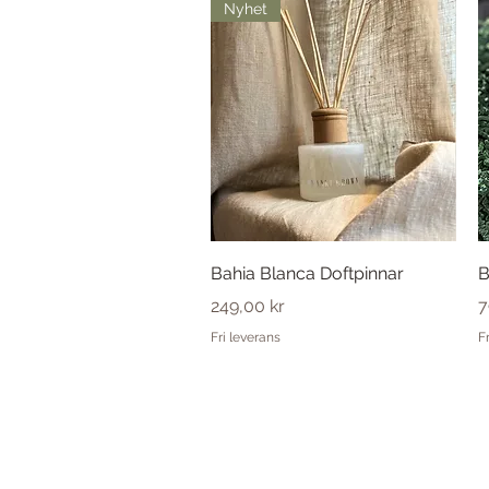
Nyhet
Snabbvisning
Bahia Blanca Doftpinnar
B
Pris
P
249,00 kr
7
Fri leverans
F