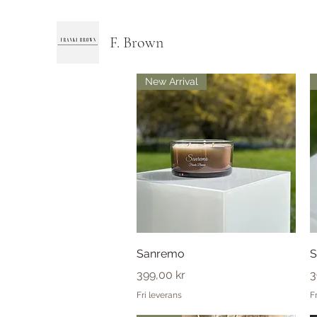
F. Brown
New Arrival
Snabbvisning
Sanremo
S
Pris
P
399,00 kr
3
Fri leverans
F