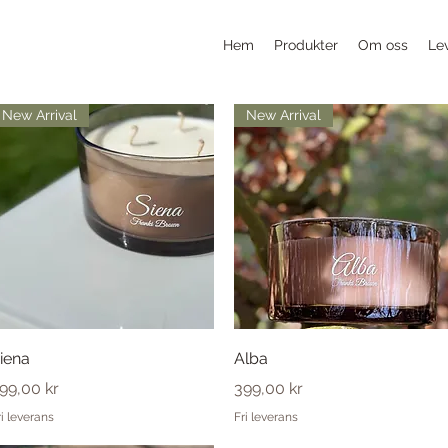
Hem
Produkter
Om oss
Le
New Arrival
New Arrival
Snabbvisning
Snabbvisning
iena
Alba
ris
Pris
99,00 kr
399,00 kr
ri leverans
Fri leverans