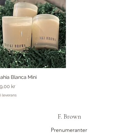
Snabbvisning
ahia Blanca Mini
ris
9,00 kr
ri leverans
F. Brown
Prenumeranter